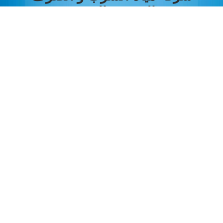
الصحي بالغربية
نبذة عن القطاع
من نحن
تطبيق قراءتي
الادارة العامة للشئون القانونية